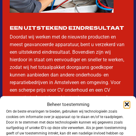
EEN UITSTEKEND EINDRESULTAAT
Doordat wij werken met de nieuwste producten en
meest geavanceerde apparatuur, bent u verzekerd van
een uitstekend eindresultaat. Bovendien zijn wij
hierdoor in staat om eenvoudiger en sneller te werken,
zodat wij het totaalpakket doorgaans goedkoper
kunnen aanbieden dan andere onderhouds- en
reparatiebedrijven in Amstelveen en omgeving. Voor
een scherpe prijs voor CV onderhoud en een CV
reparatie in Amstelveen kiest u daarom voor de
Beheer toestemming
diensten van onze verwarmingsspecialisten.
Om de beste ervaringen te bieden, gebruiken wij technologieën zoals
cookies om informatie over je apparaat op te slaan en/of te raadplegen.
Door in te stemmen met deze technologieën kunnen wij gegevens zoals
surfgedrag of unieke ID's op deze site verwerken. Als je geen toestemming
geeft of uw toestemming intrekt, kan dit een nadelige invloed hebben op