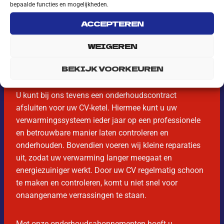
bepaalde functies en mogelijkheden.
ACCEPTEREN
WEIGEREN
BEKIJK VOORKEUREN
PROFESSIONEEL EN
BETROUWBAAR
U kunt bij ons tevens een onderhoudscontract
afsluiten voor uw CV-ketel. Hiermee kunt u uw
verwarmingssysteem ieder jaar op een professionele
en betrouwbare manier laten controleren en
onderhouden. Bovendien voeren wij kleine reparaties
uit, zodat uw verwarming langer meegaat en
energiezuiniger werkt. Door uw CV regelmatig schoon
te maken en controleren, komt u niet snel voor
onaangename verrassingen te staan.
Met onze onderhoudsabonnementen hoeft u