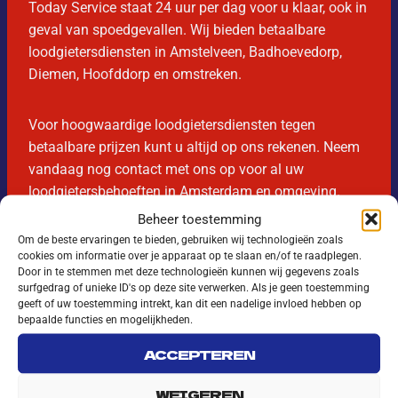
Today Service staat 24 uur per dag voor u klaar, ook in
geval van spoedgevallen. Wij bieden betaalbare
loodgietersdiensten in Amstelveen, Badhoevedorp,
Diemen, Hoofddorp en omstreken.
Voor hoogwaardige loodgietersdiensten tegen
betaalbare prijzen kunt u altijd op ons rekenen. Neem
vandaag nog contact met ons op voor al uw
loodgietersbehoeften in Amsterdam en omgeving.
Beheer toestemming
Om de beste ervaringen te bieden, gebruiken wij technologieën zoals
Today Service – Uw betrouwbare partner voor
cookies om informatie over je apparaat op te slaan en/of te raadplegen.
loodgieterswerkzaamheden in Amsterdam.
Door in te stemmen met deze technologieën kunnen wij gegevens zoals
surfgedrag of unieke ID's op deze site verwerken. Als je geen toestemming
geeft of uw toestemming intrekt, kan dit een nadelige invloed hebben op
bepaalde functies en mogelijkheden.
ACCEPTEREN
WEIGEREN