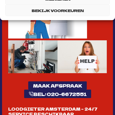
BEKIJK VOORKEUREN
MAAK AFSPRAAK
BEL: 020-6672551
LOODGIETER AMSTERDAM – 24/7
SERVICE BESCHIKBAAR